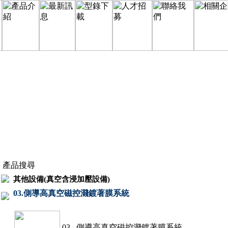
產品搜尋
其他設備(真空含浸加壓設備)
03.側導高真空磁控濺鍍著膜系統
03. 側導高真空磁控濺鍍著膜系統